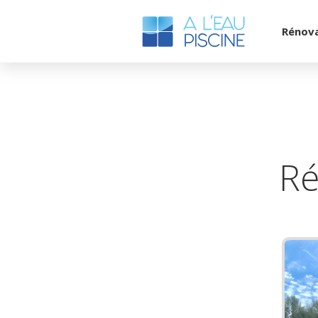
Rénov
Ré