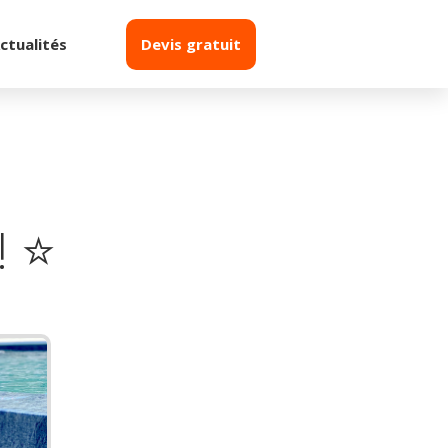
ctualités
Devis gratuit
 ⭐️