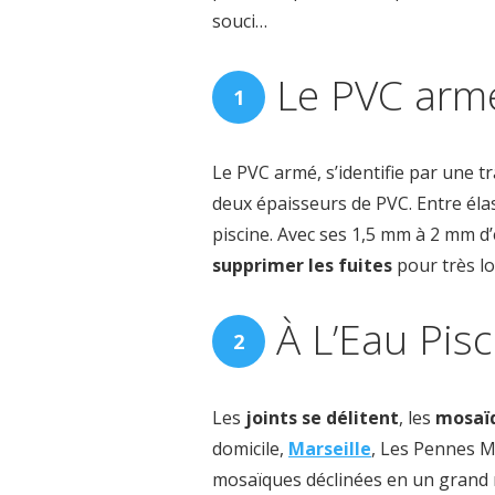
souci…
Le PVC armé,
Le PVC armé, s’identifie par une t
deux épaisseurs de PVC. Entre éla
piscine. Avec ses 1,5 mm à 2 mm d’
supprimer les fuites
pour très l
À L’Eau Pis
Les
joints se délitent
, les
mosaï
domicile,
Marseille
, Les Pennes M
mosaïques déclinées en un grand 